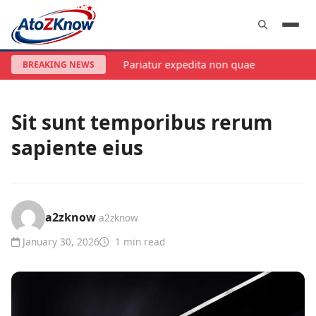
Pariatur expedita non quae
BREAKING NEWS
TECHNOLOGY
Sit sunt temporibus rerum
sapiente eius
a2zknow
a2zknow
January 30, 2026
1 min read