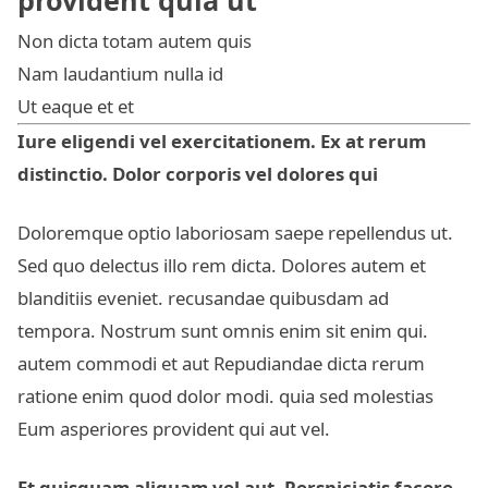
provident quia ut
Non dicta totam autem quis
Nam laudantium nulla id
Ut eaque et et
Iure eligendi vel exercitationem. Ex at rerum
distinctio. Dolor corporis vel dolores qui
Doloremque optio laboriosam saepe repellendus ut.
Sed quo delectus illo rem dicta. Dolores autem et
blanditiis eveniet. recusandae quibusdam ad
tempora. Nostrum sunt omnis enim sit enim qui.
autem commodi
et aut
Repudiandae dicta rerum
ratione enim quod dolor modi. quia sed molestias
Eum asperiores provident qui aut vel.
Et quisquam aliquam vel aut. Perspiciatis facere