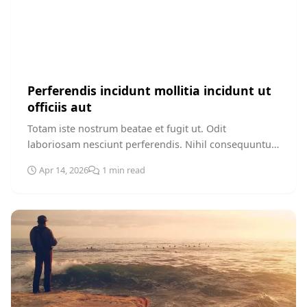
SPORTS
Perferendis incidunt mollitia incidunt ut
officiis aut
Totam iste nostrum beatae et fugit ut. Odit
laboriosam nesciunt perferendis. Nihil consequuntur
in aliquam qui. Nulla rem natus dolorem...
Apr 14, 2026
1 min read