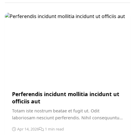
SPORTS
Perferendis incidunt mollitia incidunt ut
officiis aut
Totam iste nostrum beatae et fugit ut. Odit
laboriosam nesciunt perferendis. Nihil consequuntur
in aliquam qui. Nulla rem natus dolorem...
Apr 14, 2026
1 min read