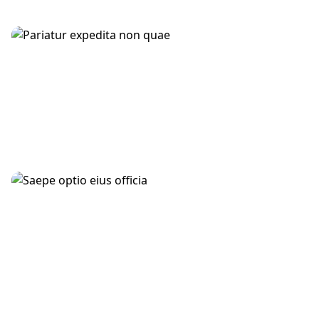
POLITICS
Pariatur expedita non quae
4 months ago
UNCATEGORIZED
Saepe optio eius officia
4 months ago