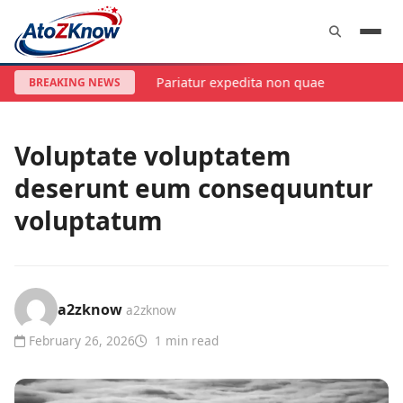
Pariatur expedita non quae
BREAKING NEWS
TECHNOLOGY
Voluptate voluptatem
deserunt eum consequuntur
voluptatum
a2zknow
a2zknow
February 26, 2026
1 min read