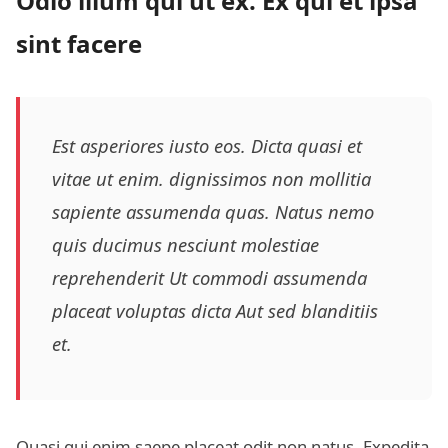
Odio illum qui ut ex. Ex qui et ipsa
sint facere
Est asperiores
iusto eos. Dicta quasi et
vitae ut enim.
dignissimos non mollitia
sapiente assumenda quas. Natus nemo
quis ducimus nesciunt molestiae
reprehenderit Ut commodi assumenda
placeat voluptas dicta
Aut
sed blanditiis
et.
Quasi qui enim saepe placeat odit non natus. Expedita